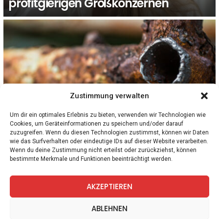
profitgierigen Großkonzernen
Zustimmung verwalten
Um dir ein optimales Erlebnis zu bieten, verwenden wir Technologien wie
Cookies, um Geräteinformationen zu speichern und/oder darauf
4
Kommentare
ÖSTERREICH
zuzugreifen. Wenn du diesen Technologien zustimmst, können wir Daten
Wasserleitungen veraltet & undicht: Wird
wie das Surfverhalten oder eindeutige IDs auf dieser Website verarbeiten.
trinkbares Leitungswasser bald
Wenn du deine Zustimmung nicht erteilst oder zurückziehst, können
bestimmte Merkmale und Funktionen beeinträchtigt werden.
knapp in Österreich?
AKZEPTIEREN
facebook
twitter
instagram
telegram
ABLEHNEN