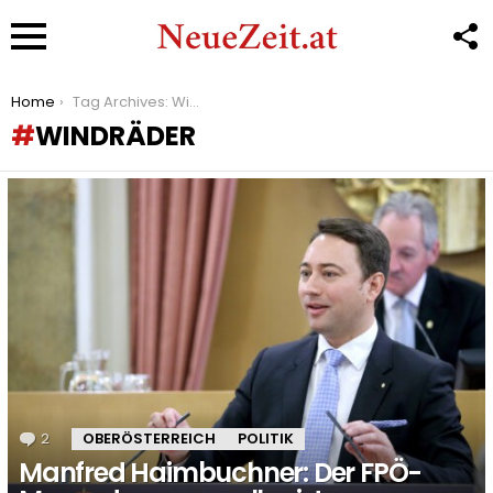
F
U
Menu
You are here:
Home
Tag Archives: Windräder
WINDRÄDER
LATEST
STORIES
2
Kommentare
OBERÖSTERREICH
POLITIK
Manfred Haimbuchner: Der FPÖ-