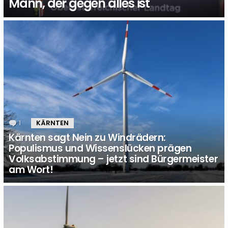
Mann, der gegen alles ist
1
Kommentar
KÄRNTEN
Kärnten sagt Nein zu Windrädern:
Populismus und Wissenslücken prägen
Volksabstimmung – jetzt sind Bürgermeister
am Wort!