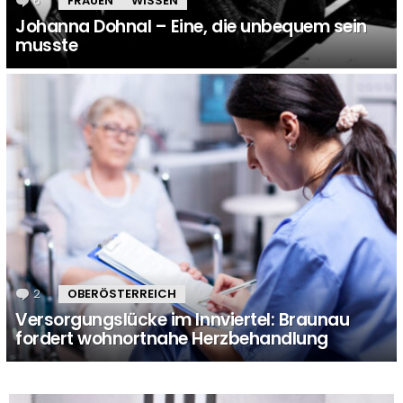
6
Kommentare
FRAUEN
WISSEN
Johanna Dohnal – Eine, die unbequem sein
musste
2
Kommentare
OBERÖSTERREICH
Versorgungslücke im Innviertel: Braunau
fordert wohnortnahe Herzbehandlung
MORE