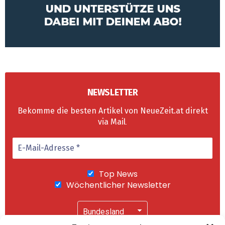
NEWSLETTER
Bekomme die besten Artikel von NeueZeit.at direkt
via Mail
.
Top News
Wöchentlicher Newsletter