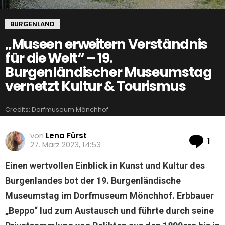
BURGENLAND
„Museen erweitern Verständnis
für die Welt“ – 19.
Burgenländischer Museumstag
vernetzt Kultur & Tourismus
Credits: Dorfmuseum Mönchhof
von
Lena Fürst
Ko
1
27. März 2023, 14:53
Einen wertvollen Einblick in Kunst und Kultur des
Burgenlandes bot der 19. Burgenländische
Museumstag im Dorfmuseum Mönchhof. Erbbauer
„Beppo“ lud zum Austausch und führte durch seine