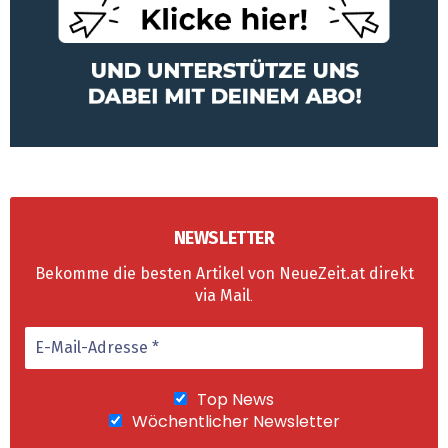
NEWSLETTER
Bekomme die besten Artikel von NeueZeit.at direkt
via Mail
.
Top News
Wöchentlicher Newsletter