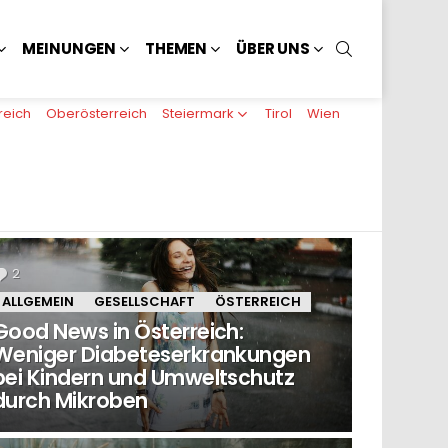
SUCHEN
MEINUNGEN
THEMEN
ÜBER UNS
reich
Oberösterreich
Steiermark
Tirol
Wien
2
Kommentare
ALLGEMEIN
GESELLSCHAFT
ÖSTERREICH
Good News in Österreich:
Weniger Diabeteserkrankungen
bei Kindern und Umweltschutz
durch Mikroben