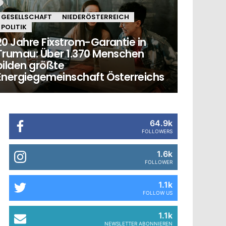
1
Kommentar
GESELLSCHAFT
NIEDERÖSTERREICH
POLITIK
20 Jahre Fixstrom-Garantie in
Trumau: Über 1.370 Menschen
bilden größte
Energiegemeinschaft Österreichs
64.9k
FOLLOWERS
1.6k
FOLLOWER
1.1k
FOLLOW US
1.1k
NEWSLETTER ABONNIEREN