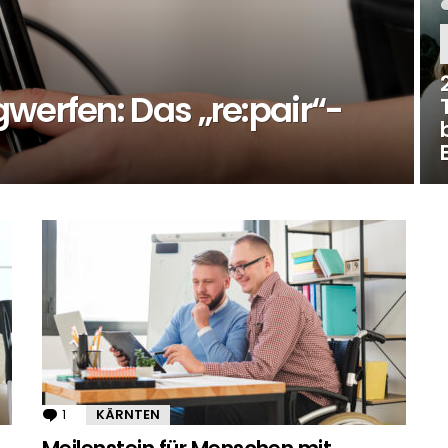
werfen: Das „re:pair“-
!
1
Kommentar
KÄRNTEN