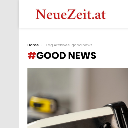
You are here:
Home
Tag Archives: good news
GOOD NEWS
LATEST
STORIES