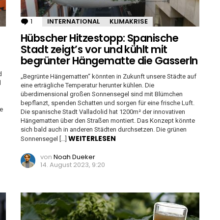
1
Kommentar
INTERNATIONAL
KLIMAKRISE
Hübscher Hitzestopp: Spanische
Stadt zeigt’s vor und kühlt mit
begrünter Hängematte die Gasserln
d
„Begrünte Hängematten“ könnten in Zukunft unsere Städte auf
d
eine erträgliche Temperatur herunter kühlen. Die
überdimensional großen Sonnensegel sind mit Blümchen
bepflanzt, spenden Schatten und sorgen für eine frische Luft.
ne
Die spanische Stadt Valladolid hat 1200m² der innovativen
Hängematten über den Straßen montiert. Das Konzept könnte
sich bald auch in anderen Städten durchsetzen. Die grünen
WEITERLESEN
Sonnensegel […]
von
Noah Dueker
14. August 2023, 9:20