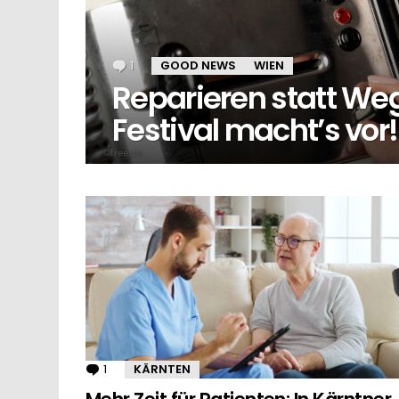
1
Kommentar
GOOD NEWS
WIEN
Reparieren statt Weg
Festival macht’s vor
MORE
STORIES
1
Kommentar
KÄRNTEN