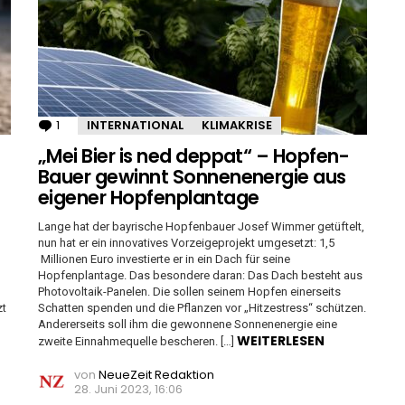
1
Kommentar
INTERNATIONAL
KLIMAKRISE
„Mei Bier is ned deppat“ – Hopfen-
Bauer gewinnt Sonnenenergie aus
eigener Hopfenplantage
Lange hat der bayrische Hopfenbauer Josef Wimmer getüftelt,
nun hat er ein innovatives Vorzeigeprojekt umgesetzt: 1,5
Millionen Euro investierte er in ein Dach für seine
Hopfenplantage. Das besondere daran: Das Dach besteht aus
Photovoltaik-Panelen. Die sollen seinem Hopfen einerseits
zt
Schatten spenden und die Pflanzen vor „Hitzestress“ schützen.
Andererseits soll ihm die gewonnene Sonnenenergie eine
WEITERLESEN
zweite Einnahmequelle bescheren. […]
von
NeueZeit Redaktion
28. Juni 2023, 16:06