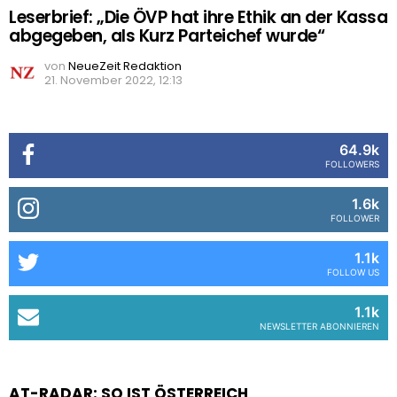
Leserbrief: „Die ÖVP hat ihre Ethik an der Kassa
abgegeben, als Kurz Parteichef wurde“
von
NeueZeit Redaktion
21. November 2022, 12:13
64.9k
FOLLOWERS
1.6k
FOLLOWER
1.1k
FOLLOW US
1.1k
NEWSLETTER ABONNIEREN
AT-RADAR: SO IST ÖSTERREICH