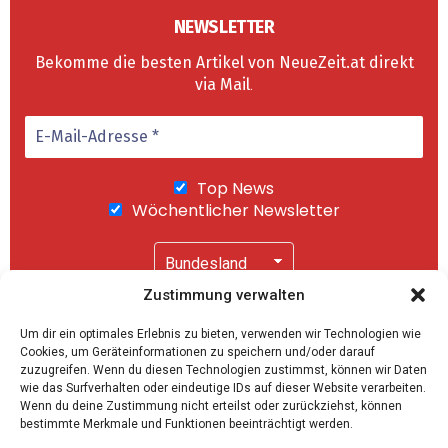
NEWSLETTER
Bekomme die besten Artikel von NeueZeit.at direkt
via Mail
.
Top News
Wöchentlicher Newsletter
Zustimmung verwalten
Wir senden keinen Spam! Mit einem Klick auf
Um dir ein optimales Erlebnis zu bieten, verwenden wir Technologien wie
"Abonnieren" akzeptierst Du unsere
Cookies, um Geräteinformationen zu speichern und/oder darauf
Datenschutzerklärung
.
zuzugreifen. Wenn du diesen Technologien zustimmst, können wir Daten
wie das Surfverhalten oder eindeutige IDs auf dieser Website verarbeiten.
Wenn du deine Zustimmung nicht erteilst oder zurückziehst, können
bestimmte Merkmale und Funktionen beeinträchtigt werden.