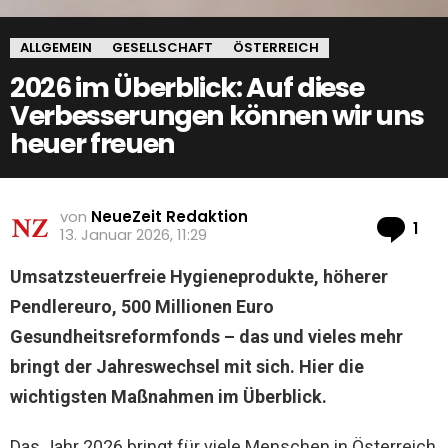
ALLGEMEIN
GESELLSCHAFT
ÖSTERREICH
2026 im Überblick: Auf diese
Verbesserungen können wir uns
heuer freuen
von
NeueZeit Redaktion
Ko
1
13. Januar 2026, 11:29
Umsatzsteuerfreie Hygieneprodukte, höherer
Pendlereuro, 500 Millionen Euro
Gesundheitsreformfonds – das und vieles mehr
bringt der Jahreswechsel mit sich. Hier die
wichtigsten Maßnahmen im Überblick.
Das Jahr 2026 bringt für viele Menschen in Österreich