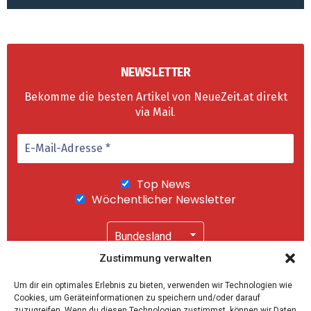
NEWSLETTER
Bekomme die besten Artikel von NeueZeit.at direkt
via Mail
.
Top News
Wöchentlicher Newsletter
Zustimmung verwalten
Wir senden keinen Spam! Mit einem Klick auf
Um dir ein optimales Erlebnis zu bieten, verwenden wir Technologien wie
"Abonnieren" akzeptierst Du unsere
Cookies, um Geräteinformationen zu speichern und/oder darauf
Datenschutzerklärung
.
zuzugreifen. Wenn du diesen Technologien zustimmst, können wir Daten