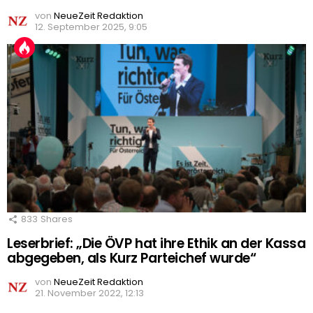
von
NeueZeit Redaktion
12. September 2025, 9:05
833
Shares
Leserbrief: „Die ÖVP hat ihre Ethik an der Kassa
abgegeben, als Kurz Parteichef wurde“
von
NeueZeit Redaktion
21. November 2022, 12:13