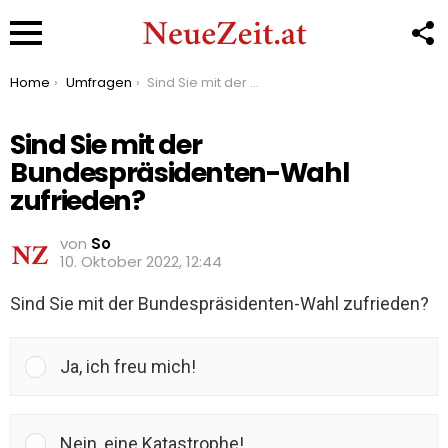
F
U
Menu
You are here:
Home
Umfragen
Sind Sie mit der Bundespräsidenten-Wahl zufrieden?
Sind Sie mit der
Bundespräsidenten-Wahl
zufrieden?
von
So
10. Oktober 2022, 12:44
Sind Sie mit der Bundespräsidenten-Wahl zufrieden?
Ja, ich freu mich!
Nein, eine Katastrophe!