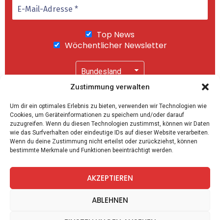
Top News
Wöchentlicher Newsletter
Zustimmung verwalten
Wir senden keinen Spam! Mit einem Klick auf
Um dir ein optimales Erlebnis zu bieten, verwenden wir Technologien wie
"Abonnieren" akzeptierst Du unsere
Cookies, um Geräteinformationen zu speichern und/oder darauf
Datenschutzerklärung
.
zuzugreifen. Wenn du diesen Technologien zustimmst, können wir Daten
wie das Surfverhalten oder eindeutige IDs auf dieser Website verarbeiten.
Wenn du deine Zustimmung nicht erteilst oder zurückziehst, können
bestimmte Merkmale und Funktionen beeinträchtigt werden.
AKZEPTIEREN
facebook
twitter
instagram
telegram
ABLEHNEN