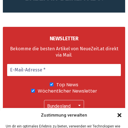
NEWSLETTER
Bekomme die besten Artikel von NeueZeit.at direkt
via Mail
.
Top News
Wöchentlicher Newsletter
Zustimmung verwalten
Wir senden keinen Spam! Mit einem Klick auf
Um dir ein optimales Erlebnis zu bieten, verwenden wir Technologien wie
"Abonnieren" akzeptierst Du unsere