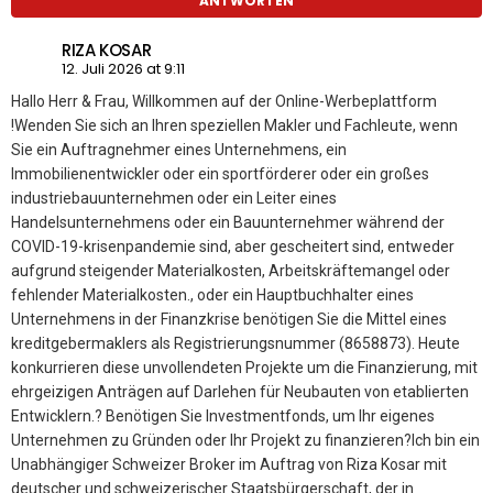
ANTWORTEN
RIZA KOSAR
12. Juli 2026 at 9:11
Hallo Herr & Frau, Willkommen auf der Online-Werbeplattform
!Wenden Sie sich an Ihren speziellen Makler und Fachleute, wenn
Sie ein Auftragnehmer eines Unternehmens, ein
Immobilienentwickler oder ein sportförderer oder ein großes
industriebauunternehmen oder ein Leiter eines
Handelsunternehmens oder ein Bauunternehmer während der
COVID-19-krisenpandemie sind, aber gescheitert sind, entweder
aufgrund steigender Materialkosten, Arbeitskräftemangel oder
fehlender Materialkosten., oder ein Hauptbuchhalter eines
Unternehmens in der Finanzkrise benötigen Sie die Mittel eines
kreditgebermaklers als Registrierungsnummer (8658873). Heute
konkurrieren diese unvollendeten Projekte um die Finanzierung, mit
ehrgeizigen Anträgen auf Darlehen für Neubauten von etablierten
Entwicklern.? Benötigen Sie Investmentfonds, um Ihr eigenes
Unternehmen zu Gründen oder Ihr Projekt zu finanzieren?Ich bin ein
Unabhängiger Schweizer Broker im Auftrag von Riza Kosar mit
deutscher und schweizerischer Staatsbürgerschaft, der in