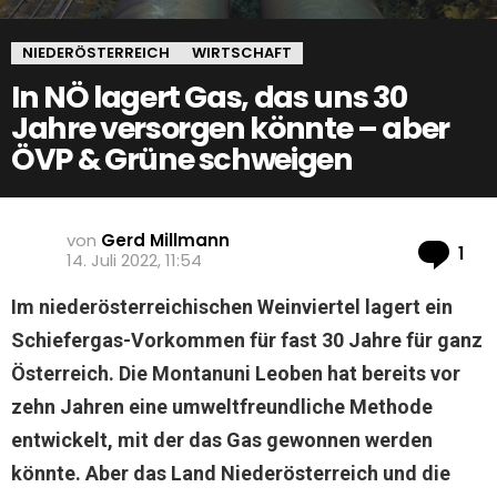
NIEDERÖSTERREICH
WIRTSCHAFT
In NÖ lagert Gas, das uns 30
Jahre versorgen könnte – aber
ÖVP & Grüne schweigen
von
Gerd Millmann
Ko
1
14. Juli 2022, 11:54
Im niederösterreichischen Weinviertel lagert ein
Schiefergas-Vorkommen für fast 30 Jahre für ganz
Österreich. Die Montanuni Leoben hat bereits vor
zehn Jahren eine umweltfreundliche Methode
entwickelt, mit der das Gas gewonnen werden
könnte. Aber das Land Niederösterreich und die