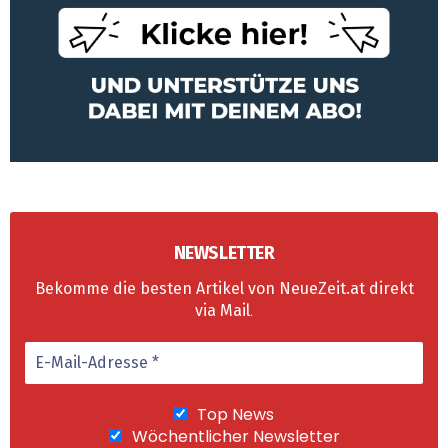
NEWSLETTER
Bekomme die besten Artikel von NeueZeit.at direkt
via Mail
.
Top News
Wöchentlicher Newsletter