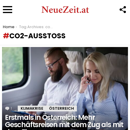
F
U
Menu
You are here:
Home
Tag Archives: co2-ausstoß
CO2-AUSSTOSS
LATEST
STORIES
1
Kommentar
KLIMAKRISE
ÖSTERREICH
Erstmals in Österreich: Mehr
Geschäftsreisen mit dem Zug als mit