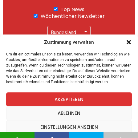
Top News
Wöchentlicher Newsletter
Zustimmung verwalten
Wir senden keinen Spam! Mit einem Klick auf
Um dir ein optimales Erlebnis zu bieten, verwenden wir Technologien wie
"Abonnieren" akzeptierst Du unsere
Cookies, um Geräteinformationen zu speichern und/oder darauf
Datenschutzerklärung
.
zuzugreifen. Wenn du diesen Technologien zustimmst, können wir Daten
wie das Surfverhalten oder eindeutige IDs auf dieser Website verarbeiten.
Wenn du deine Zustimmung nicht erteilst oder zurückziehst, können
bestimmte Merkmale und Funktionen beeinträchtigt werden.
AKZEPTIEREN
facebook
twitter
instagram
telegram
ABLEHNEN
EINSTELLUNGEN ANSEHEN