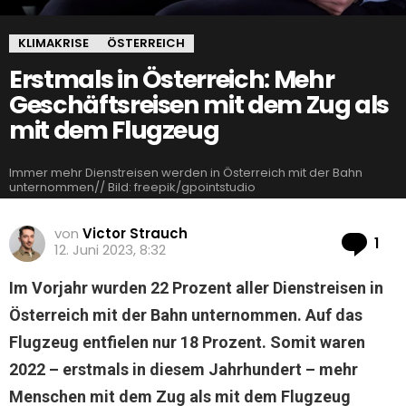
KLIMAKRISE
ÖSTERREICH
Erstmals in Österreich: Mehr
Geschäftsreisen mit dem Zug als
mit dem Flugzeug
Immer mehr Dienstreisen werden in Österreich mit der Bahn
unternommen// Bild: freepik/gpointstudio
von
Victor Strauch
Ko
1
12. Juni 2023, 8:32
Im Vorjahr wurden 22 Prozent aller Dienstreisen in
Österreich mit der Bahn unternommen. Auf das
Flugzeug entfielen nur 18 Prozent. Somit waren
2022 – erstmals in diesem Jahrhundert – mehr
Menschen mit dem Zug als mit dem Flugzeug