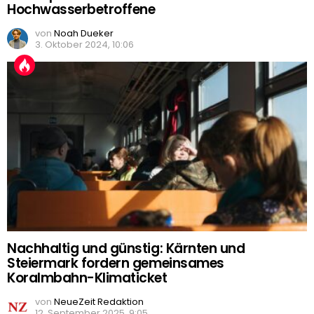
Hochwasserbetroffene
von
Noah Dueker
3. Oktober 2024, 10:06
Nachhaltig und günstig: Kärnten und
Steiermark fordern gemeinsames
Koralmbahn-Klimaticket
von
NeueZeit Redaktion
12. September 2025, 9:05