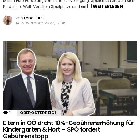
Million Euro Förderung vom Land zur Verfügung. Spielerisch erobern sich
WEITERLESEN
Kinder ihre Welt. Vor allem Spielplätze sind ein […]
von
Lena Fürst
14. November 2022, 17:36
1
Kommentar
OBERÖSTERREICH
Eltern in OÖ droht 10%-Gebührenerhöhung für
Kindergarten & Hort – SPÖ fordert
Gebührenstopp