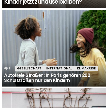
Kinder jetzt zuhause bleiben?
1
Kommentar
GESELLSCHAFT
INTERNATIONAL
KLIMAKRISE
Autofreie Straßen: In Paris gehören 200
Schulstraßen nur den Kindern