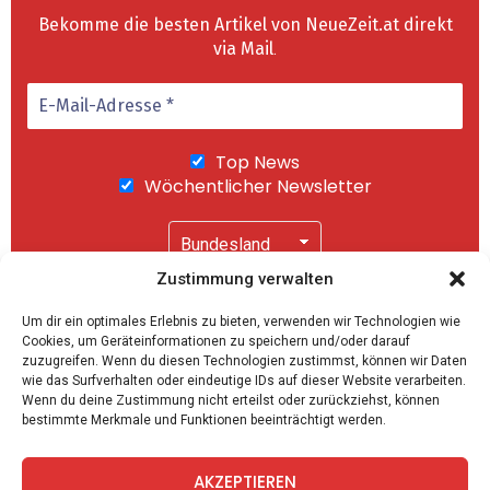
Bekomme die besten Artikel von NeueZeit.at direkt
via Mail
.
Top News
Wöchentlicher Newsletter
Zustimmung verwalten
Wir senden keinen Spam! Mit einem Klick auf
Um dir ein optimales Erlebnis zu bieten, verwenden wir Technologien wie
"Abonnieren" akzeptierst Du unsere
Cookies, um Geräteinformationen zu speichern und/oder darauf
Datenschutzerklärung
.
zuzugreifen. Wenn du diesen Technologien zustimmst, können wir Daten
wie das Surfverhalten oder eindeutige IDs auf dieser Website verarbeiten.
Wenn du deine Zustimmung nicht erteilst oder zurückziehst, können
bestimmte Merkmale und Funktionen beeinträchtigt werden.
AKZEPTIEREN