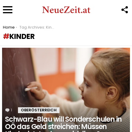
F
U
Menu
You are here:
Home
Tag Archives: Kinder
KINDER
LATEST
STORIES
1
Kommentar
OBERÖSTERREICH
Schwarz-Blau will Sonderschulen in
OÖ das Geld streichen: Müssen