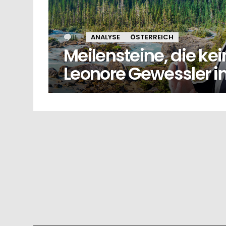
1
Kommentar
ANALYSE
ÖSTERREICH
Meilensteine, die kei
Leonore Gewessler im