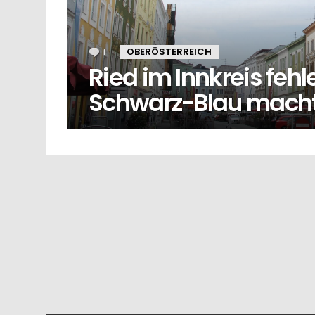
1
Kommentar
OBERÖSTERREICH
Ried im Innkreis fehl
Schwarz-Blau macht