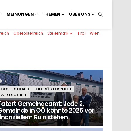
SUCHEN
MEINUNGEN
THEMEN
ÜBER UNS
reich
Oberösterreich
Steiermark
Tirol
Wien
3
Kommentare
GESELLSCHAFT
OBERÖSTERREICH
WIRTSCHAFT
Tatort Gemeindeamt: Jede 2.
Gemeinde in OÖ könnte 2025 vor
finanziellem Ruin stehen