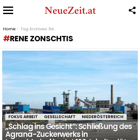
F
U
Menu
You are here:
Home
Tag Archives: Rene Zonschtis
RENE ZONSCHTIS
LATEST
STORIES
1
Kommentar
FOKUS ARBEIT
GESELLSCHAFT
NIEDERÖSTERREICH
„Schlag ins Gesicht“: Schließung des
Agrana-Zuckerwerks in