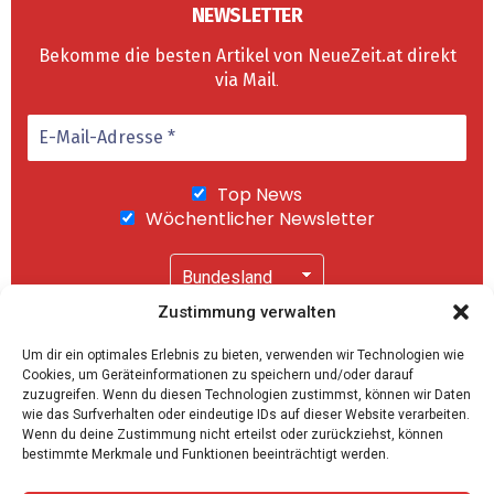
NEWSLETTER
Bekomme die besten Artikel von NeueZeit.at direkt
via Mail
.
Top News
Wöchentlicher Newsletter
Zustimmung verwalten
Wir senden keinen Spam! Mit einem Klick auf
Um dir ein optimales Erlebnis zu bieten, verwenden wir Technologien wie
"Abonnieren" akzeptierst Du unsere
Cookies, um Geräteinformationen zu speichern und/oder darauf
Datenschutzerklärung
.
zuzugreifen. Wenn du diesen Technologien zustimmst, können wir Daten
wie das Surfverhalten oder eindeutige IDs auf dieser Website verarbeiten.
Wenn du deine Zustimmung nicht erteilst oder zurückziehst, können
bestimmte Merkmale und Funktionen beeinträchtigt werden.