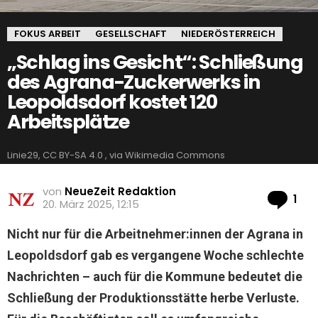
FOKUS ARBEIT
GESELLSCHAFT
NIEDERÖSTERREICH
„Schlag ins Gesicht“: Schließung
des Agrana-Zuckerwerks in
Leopoldsdorf kostet 120
Arbeitsplätze
Linie29, CC BY-SA 4.0 , via Wikimedia Commons
von
NeueZeit Redaktion
Ko
1
20. März 2025, 12:15
Nicht nur für die Arbeitnehmer:innen der Agrana in
Leopoldsdorf gab es vergangene Woche schlechte
Nachrichten – auch für die Kommune bedeutet die
Schließung der Produktionsstätte herbe Verluste.