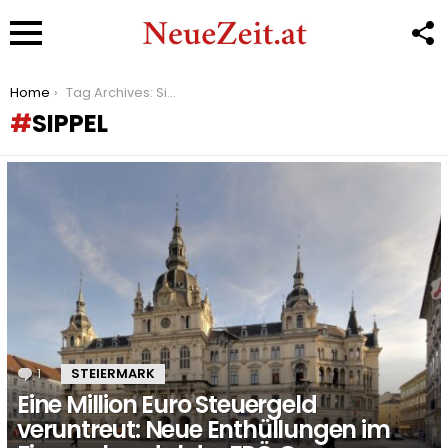
F
U
Menu
You are here:
Home
Tag Archives: Sippel
SIPPEL
LATEST
STORIES
1
Kommentar
STEIERMARK
Eine Million Euro Steuergeld
veruntreut: Neue Enthüllungen im