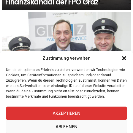
Finanzskandal der FPÖ Graz
Zustimmung verwalten
Um dir ein optimales Erlebnis zu bieten, verwenden wir Technologien wie
Cookies, um Geräteinformationen zu speichern und/oder darauf
1
Kommentar
STEIERMARK
zuzugreifen. Wenn du diesen Technologien zustimmst, können wir Daten
Spitze der FPÖ Graz besserte mit Steuergeld
wie das Surfverhalten oder eindeutige IDs auf dieser Website verarbeiten.
eigenes Gehalt auf und steckte öffentliches
Wenn du deine Zustimmung nicht erteilst oder zurückziehst, können
bestimmte Merkmale und Funktionen beeinträchtigt werden.
Geld in Burschenschaften
AKZEPTIEREN
facebook
twitter
instagram
telegram
ABLEHNEN