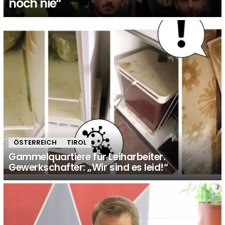
noch nie“
ÖSTERREICH
TIROL
Gammelquartiere für Leiharbeiter.
Gewerkschafter: „Wir sind es leid!“