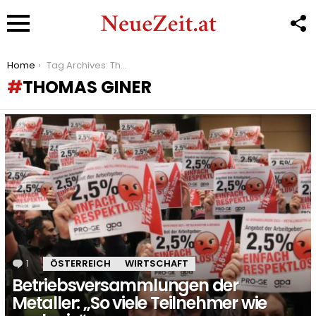
F
U
Menu
You are here:
Home
Tag Archives: Thomas Giner
THOMAS GINER
LATEST
STORIES
1
Kommentar
ÖSTERREICH
WIRTSCHAFT
Betriebsversammlungen der
Metaller: „So viele Teilnehmer wie