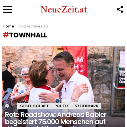
F
U
Menu
You are here:
Home
Tag Archives: townhall
TOWNHALL
LATEST
STORIES
1
Kommentar
GESELLSCHAFT
POLITIK
STEIERMARK
Rote Roadshow: Andreas Babler
begeistert 75.000 Menschen auf