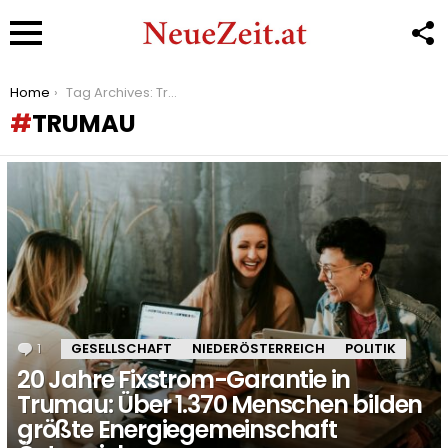
F
U
Menu
You are here:
Home
Tag Archives: Trumau
TRUMAU
LATEST
STORIES
1
Kommentar
GESELLSCHAFT
NIEDERÖSTERREICH
POLITIK
20 Jahre Fixstrom-Garantie in
Trumau: Über 1.370 Menschen bilden
größte Energiegemeinschaft