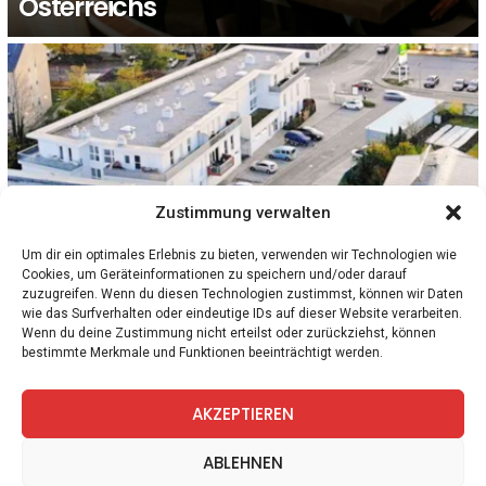
Österreichs
Zustimmung verwalten
Um dir ein optimales Erlebnis zu bieten, verwenden wir Technologien wie
Cookies, um Geräteinformationen zu speichern und/oder darauf
zuzugreifen. Wenn du diesen Technologien zustimmst, können wir Daten
1
Kommentar
NIEDERÖSTERREICH
WIRTSCHAFT
wie das Surfverhalten oder eindeutige IDs auf dieser Website verarbeiten.
Knalleffekt in Trumau: Haushalte zahlen nur
Wenn du deine Zustimmung nicht erteilst oder zurückziehst, können
bestimmte Merkmale und Funktionen beeinträchtigt werden.
noch 12 Cent statt 25 Cent für Strom
AKZEPTIEREN
facebook
twitter
instagram
telegram
ABLEHNEN