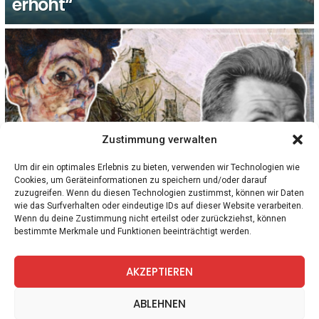
erhöht“
Zustimmung verwalten
Um dir ein optimales Erlebnis zu bieten, verwenden wir Technologien wie
Cookies, um Geräteinformationen zu speichern und/oder darauf
zuzugreifen. Wenn du diesen Technologien zustimmst, können wir Daten
1
Kommentar
NIEDERÖSTERREICH
WISSEN
wie das Surfverhalten oder eindeutige IDs auf dieser Website verarbeiten.
Egon Schiele: Ein Leben zwischen nackten
Wenn du deine Zustimmung nicht erteilst oder zurückziehst, können
bestimmte Merkmale und Funktionen beeinträchtigt werden.
Körpern, Kontrolle und Krisen
AKZEPTIEREN
facebook
twitter
instagram
telegram
ABLEHNEN