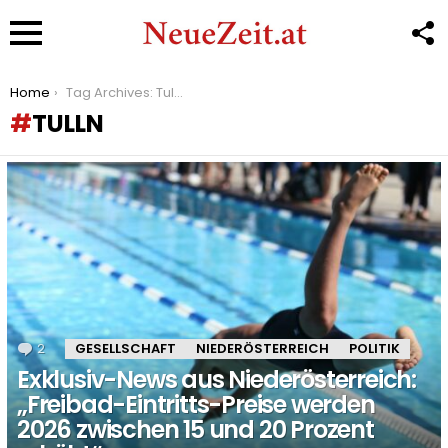
F
U
Menu
You are here:
Home
Tag Archives: Tulln
TULLN
LATEST
STORIES
2
Kommentare
GESELLSCHAFT
NIEDERÖSTERREICH
POLITIK
Exklusiv-News aus Niederösterreich:
„Freibad-Eintritts-Preise werden
2026 zwischen 15 und 20 Prozent