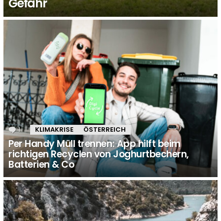
Gefahr
1
Kommentar
KLIMAKRISE
ÖSTERREICH
Per Handy Müll trennen: App hilft beim
richtigen Recyclen von Joghurtbechern,
Batterien & Co