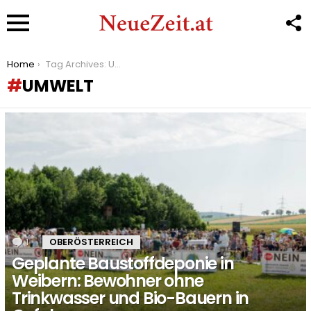
F
U
Menu
You are here:
Home
Tag Archives: Umwelt
UMWELT
LATEST
STORIES
1
Kommentar
OBERÖSTERREICH
Geplante Baustoffdeponie in
Weibern: Bewohner ohne
Trinkwasser und Bio-Bauern in