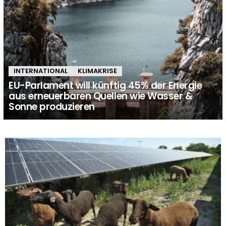
INTERNATIONAL
KLIMAKRISE
EU-Parlament will künftig 45% der Energie
aus erneuerbaren Quellen wie Wasser &
Sonne produzieren
MORE
STORIES