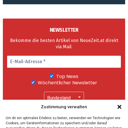
NEWSLETTER
Bekomme die besten Artikel von NeueZeit.at direkt
via Mail
.
Top News
Wöchentlicher Newsletter
Zustimmung verwalten
Wir senden keinen Spam! Mit einem Klick auf
Um dir ein optimales Erlebnis zu bieten, verwenden wir Technologien wie
"Abonnieren" akzeptierst Du unsere
Cookies, um Geräteinformationen zu speichern und/oder darauf
Datenschutzerklärung
.