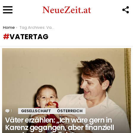
F
U
Menu
You are here:
Home
Tag Archives: Vatertag
VATERTAG
LATEST
STORIES
1
Kommentar
GESELLSCHAFT
ÖSTERREICH
Väter erzählen: „Ich wäre gern in
Karenz gegangen, aber finanziell