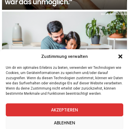
war das unmöglich.“
Zustimmung verwalten
Um dir ein optimales Erlebnis zu bieten, verwenden wir Technologien wie
Cookies, um Geräteinformationen zu speichern und/oder darauf
1
Kommentar
GESELLSCHAFT
WISSEN
zuzugreifen. Wenn du diesen Technologien zustimmst, können wir Daten
Vatertag: Nur 16 Prozent der
wie das Surfverhalten oder eindeutige IDs auf dieser Website verarbeiten.
österreichischen Väter können in Karenz
Wenn du deine Zustimmung nicht erteilst oder zurückziehst, können
bestimmte Merkmale und Funktionen beeinträchtigt werden.
gehen
AKZEPTIEREN
facebook
twitter
instagram
telegram
ABLEHNEN