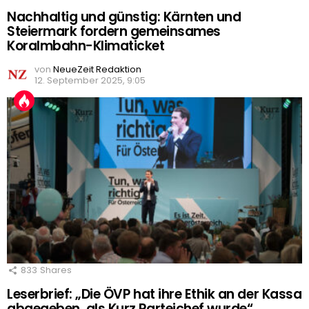
Nachhaltig und günstig: Kärnten und
Steiermark fordern gemeinsames
Koralmbahn-Klimaticket
von
NeueZeit Redaktion
12. September 2025, 9:05
833
Shares
Leserbrief: „Die ÖVP hat ihre Ethik an der Kassa
abgegeben, als Kurz Parteichef wurde“