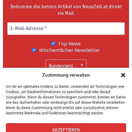
Bekomme die besten Artikel von NeueZeit.at direkt
via Mail
.
Top News
Wöchentlicher Newsletter
Zustimmung verwalten
Wir senden keinen Spam! Mit einem Klick auf
Um dir ein optimales Erlebnis zu bieten, verwenden wir Technologien wie
"Abonnieren" akzeptierst Du unsere
Cookies, um Geräteinformationen zu speichern und/oder darauf
Datenschutzerklärung
.
zuzugreifen. Wenn du diesen Technologien zustimmst, können wir Daten
wie das Surfverhalten oder eindeutige IDs auf dieser Website verarbeiten.
Wenn du deine Zustimmung nicht erteilst oder zurückziehst, können
bestimmte Merkmale und Funktionen beeinträchtigt werden.
AKZEPTIEREN