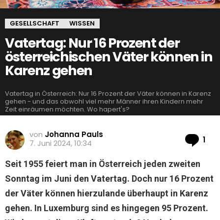
GESELLSCHAFT
WISSEN
Vatertag: Nur 16 Prozent der
österreichischen Väter können in
Karenz gehen
Vatertag in Österreich: Nur 16 Prozent der Väter können in Karenz
gehen - und das obwohl viel mehr Männer ihren Kindern mehr
Zeit einräumen möchten. Wo hapert's?
von
Johanna Pauls
Ko
1
7. Juni 2024, 10:34
Seit 1955 feiert man in Österreich jeden zweiten
Sonntag im Juni den Vatertag. Doch nur 16 Prozent
der Väter können hierzulande überhaupt in Karenz
gehen. In Luxemburg sind es hingegen 95 Prozent.