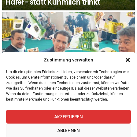
Hafer- statt Kuhmilch trinkt
Zustimmung verwalten
Um dir ein optimales Erlebnis zu bieten, verwenden wir Technologien wie
Cookies, um Geräteinformationen zu speichern und/oder darauf
1
Kommentar
POLITIK
zuzugreifen. Wenn du diesen Technologien zustimmst, können wir Daten
„Koste es was es wolle“: 30 Millionen Euro
wie das Surfverhalten oder eindeutige IDs auf dieser Website verarbeiten.
zusätzlich für die Selbstdarstellung der
Wenn du deine Zustimmung nicht erteilst oder zurückziehst, können
bestimmte Merkmale und Funktionen beeinträchtigt werden.
Bundesregierung
AKZEPTIEREN
facebook
twitter
instagram
telegram
ABLEHNEN