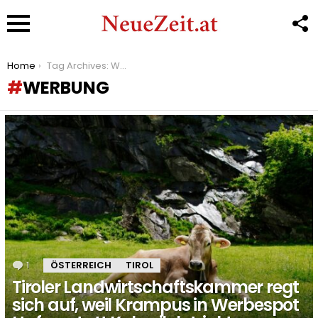
F
U
Menu
You are here:
Home
Tag Archives: Werbung
WERBUNG
LATEST
STORIES
1
Kommentar
ÖSTERREICH
TIROL
Tiroler Landwirtschaftskammer regt
sich auf, weil Krampus in Werbespot