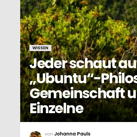
WISSEN
Jeder schaut auf
„Ubuntu“-Philos
Gemeinschaft un
Einzelne
von
Johanna Pauls