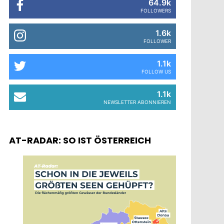
64.9k
FOLLOWERS
1.6k
FOLLOWER
1.1k
FOLLOW US
1.1k
NEWSLETTER ABONNIEREN
AT-RADAR: SO IST ÖSTERREICH