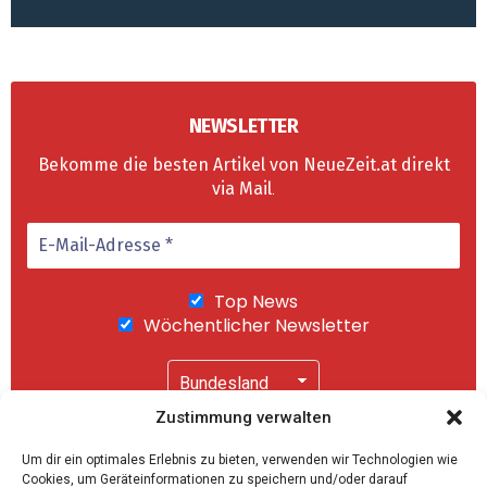
NEWSLETTER
Bekomme die besten Artikel von NeueZeit.at direkt
via Mail
.
Top News
Wöchentlicher Newsletter
Zustimmung verwalten
Wir senden keinen Spam! Mit einem Klick auf
Um dir ein optimales Erlebnis zu bieten, verwenden wir Technologien wie
"Abonnieren" akzeptierst Du unsere
Cookies, um Geräteinformationen zu speichern und/oder darauf