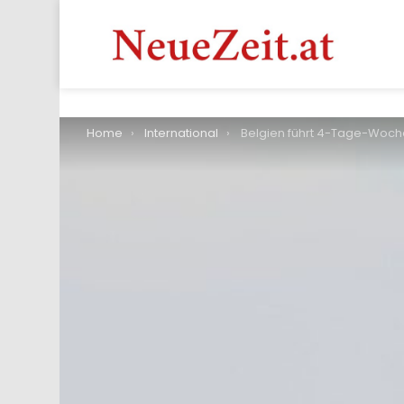
You are here:
Home
International
Belgien führt 4-Tage-Woche ein und gibt Beschäftigten das Recht, Chefs nach Diens