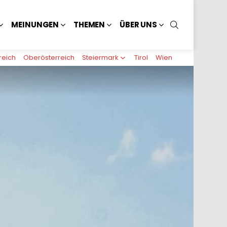
SUCHEN
MEINUNGEN
THEMEN
ÜBER UNS
reich
Oberösterreich
Steiermark
Tirol
Wien