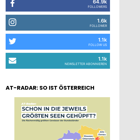
64.9k
FOLLOWERS
1.6k
FOLLOWER
1.1k
FOLLOW US
1.1k
NEWSLETTER ABONNIEREN
AT-RADAR: SO IST ÖSTERREICH