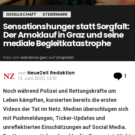
GESELLSCHAFT
STEIERMARK
Sensationshunger statt Sorgfalt:
Der Amoklauf in Graz und seine
mediale Begleitkatastrophe
Foto von
adrianna geo
auf
Unsplash
von
NeueZeit Redaktion
Ko
1
13. Juni 2025, 13:51
Noch während Polizei und Rettungskräfte um
Leben kämpften, kursierten bereits die ersten
Videos der Tat im Netz. Medien überschlugen sich
mit Pushmeldungen, Ticker-Updates und
unreflektierten Einschätzungen auf Social Media.