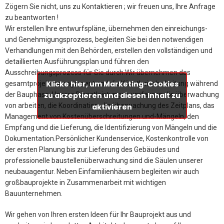
Zögern Sie nicht, uns zu Kontaktieren ; wir freuen uns, Ihre Anfrage
zu beantworten !
Wir erstellen Ihre entwurfspläne, übernehmen den einreichungs-
und Genehmigungsprozess, begleiten Sie bei den notwendigen
Verhandlungen mit den Behörden, erstellen den vollständigen und
detaillierten Ausführungsplan und führen den
Ausschreibungsprozess für Sie durch.Wir übernehmen das
Klicke hier, um Marketing-Cookies
Klicke hier, um Marketing-Cookies
gesamtprojektmanagement und die Künstlerische Leitung während
zu akzeptieren und diesen Inhalt zu
zu akzeptieren und diesen Inhalt zu
der Bauphase. Unsere Dienstleistungen umfassen die überwachung
von arbeiten, die Koordination, die überwachung des Zeitplans, das
aktivieren
aktivieren
Management von Kostenüberschreitungen und-Mängeln, den
Empfang und die Lieferung, die Identifizierung von Mängeln und die
Dokumentation.Persönlicher Kundenservice, Kostenkontrolle von
der ersten Planung bis zur Lieferung des Gebäudes und
professionelle baustellenüberwachung sind die Säulen unserer
neubauagentur. Neben Einfamilienhäusern begleiten wir auch
großbauprojekte in Zusammenarbeit mit wichtigen
Bauunternehmen.
Wir gehen von Ihren ersten Ideen für Ihr Bauprojekt aus und