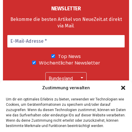
NEWSLETTER
Bekomme die besten Artikel von NeueZeit.at direkt
via Mail
.
Top News
Wöchentlicher Newsletter
Zustimmung verwalten
Wir senden keinen Spam! Mit einem Klick auf
Um dir ein optimales Erlebnis zu bieten, verwenden wir Technologien wie
"Abonnieren" akzeptierst Du unsere
Cookies, um Geräteinformationen zu speichern und/oder darauf
Datenschutzerklärung
.
zuzugreifen. Wenn du diesen Technologien zustimmst, können wir Daten
wie das Surfverhalten oder eindeutige IDs auf dieser Website verarbeiten.
Wenn du deine Zustimmung nicht erteilst oder zurückziehst, können
bestimmte Merkmale und Funktionen beeinträchtigt werden.