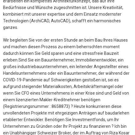
erarbeiten ein komplettes Architekturkonzept, das auf Ihre
Bedürfnisse und Wünsche zugeschnitten ist. Unsere Kreativität,
kombiniert mit unserer expertise und dem Einsatz modernster
Technologien (ArchiCAD, AutoCAD), schafft ein harmonisches
ganzes.
Wir begleiten Sie von der ersten Stunde an beim Bau Ihres Hauses
und machen diesen Prozess zu einem beherrschten moment
dadurch können Sie Geld sparen und eine stressfreie Bauzeit
erleben.Sind Sie ein Bauunternehmer, Immobilienentwickler, ein
großes industriebauunternehmen, ein leitender Angestellter eines
Handelsunternehmens oder ein Bauunternehmer, der während der
COVID-19-Pandemie auf Schwierigkeiten gestoßen ist, sei es
aufgrund steigender Materialkosten, Arbeitskräftemangel oder
wenn Sie CFO eines Unternehmens in einer Krise sind und Geld von
einem lizenzierten Makler-Kreditnehmer benötigen
(Registrierungsnummer : 8658873) ? Heute konkurrieren diese
unvollendeten Projekte mit ehrgeizigen Anträgen auf baudarlehen
etablierter Entwickler. Benötigen Sie Investmentfonds, um Ihr
Unternehmen zu Gründen oder Ihr Projekt zu finanzieren ? Ich bin
ein Unabhängiger Schweizer Broker, der im Auftrag von Riza Kosar