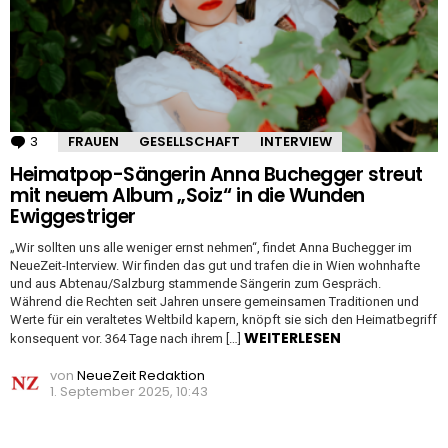
3
Kommentare
FRAUEN
GESELLSCHAFT
INTERVIEW
Heimatpop-Sängerin Anna Buchegger streut
mit neuem Album „Soiz“ in die Wunden
Ewiggestriger
„Wir sollten uns alle weniger ernst nehmen“, findet Anna Buchegger im
NeueZeit-Interview. Wir finden das gut und trafen die in Wien wohnhafte
und aus Abtenau/Salzburg stammende Sängerin zum Gespräch.
Während die Rechten seit Jahren unsere gemeinsamen Traditionen und
Werte für ein veraltetes Weltbild kapern, knöpft sie sich den Heimatbegriff
WEITERLESEN
konsequent vor. 364 Tage nach ihrem […]
von
NeueZeit Redaktion
1. September 2025, 10:43