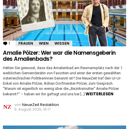
1
Kommentar
FRAUEN
WIEN
WISSEN
Amalie Pölzer: Wer war die Namensgeberin
des Amalienbads?
Hätten Sie gewusst, dass das Amalienbad am Reumannplatz nach der 1.
weiblichen Gemeinderätin von Favoriten und einer der ersten gewählten
österreichischen Politikerinnen benannt ist? Die NeueZeit traf den Ur-Ur-
Enkel von Amalie Pölzer, Adrian Dorfmeister-Pölzer, zum Gespräch.
“Warum ist eigentlich so wenig über die „Bezirksmutter“ Amalie Pölzer
WEITERLESEN
bekannt?“ – haben wir ihn gefragt und uns bei […]
von
NeueZeit Redaktion
5. August 2025, 16:17