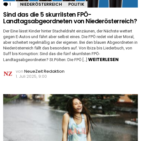
1
Kommentar
NIEDERÖSTERREICH
POLITIK
Sind das die 5 skurrilsten FPÖ-
Landtagsabgeordneten von Niederösterreich?
Der Eine lässt Kinder hinter Stacheldraht einzäunen, der Nächste wettert
gegen E-Autos und fährt aber selbst eines. Die FPÖ redet viel über Moral,
aber scheitert regelmäßig an der eigenen. Bei den blauen Abgeordneten in
Niederösterreich fällt das besonders auf. Von Ibiza bis Liederbuch, von
Suff bis Korruption: Sind das die fünf skurrilsten FPÖ-
WEITERLESEN
Landtagsabgeordneten? St.Pölten: Die FPÖ […]
von
NeueZeit Redaktion
1. Juli 2025, 9:00