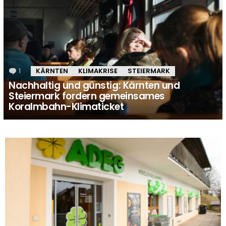
1
Kommentar
KÄRNTEN
KLIMAKRISE
STEIERMARK
Nachhaltig und günstig: Kärnten und
Steiermark fordern gemeinsames
Koralmbahn-Klimaticket
MORE
STORIES