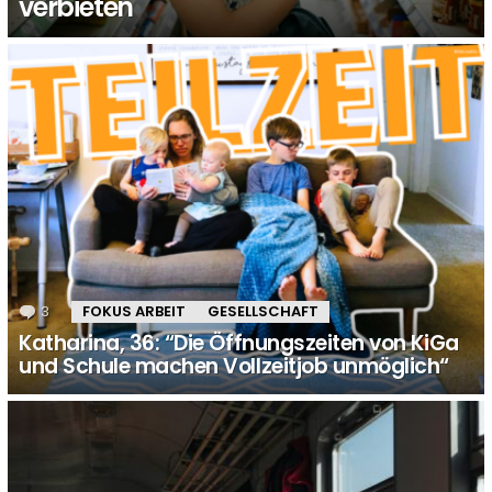
verbieten
3
Kommentare
FOKUS ARBEIT
GESELLSCHAFT
Katharina, 36: “Die Öffnungszeiten von KiGa
und Schule machen Vollzeitjob unmöglich“