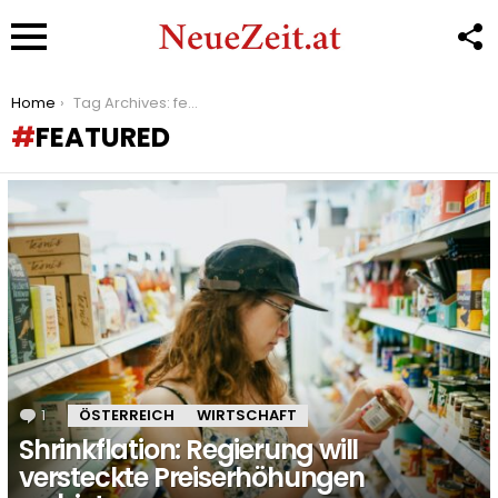
F
U
Menu
You are here:
Home
Tag Archives: featured
FEATURED
LATEST
STORIES
1
Kommentar
ÖSTERREICH
WIRTSCHAFT
Shrinkflation: Regierung will
versteckte Preiserhöhungen