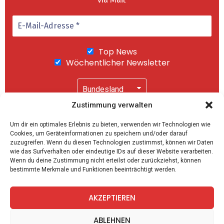
Top News
Wöchentlicher Newsletter
Zustimmung verwalten
Wir senden keinen Spam! Mit einem Klick auf
Um dir ein optimales Erlebnis zu bieten, verwenden wir Technologien wie
"Abonnieren" akzeptierst Du unsere
Cookies, um Geräteinformationen zu speichern und/oder darauf
Datenschutzerklärung
.
zuzugreifen. Wenn du diesen Technologien zustimmst, können wir Daten
wie das Surfverhalten oder eindeutige IDs auf dieser Website verarbeiten.
Wenn du deine Zustimmung nicht erteilst oder zurückziehst, können
bestimmte Merkmale und Funktionen beeinträchtigt werden.
AKZEPTIEREN
facebook
twitter
instagram
telegram
ABLEHNEN