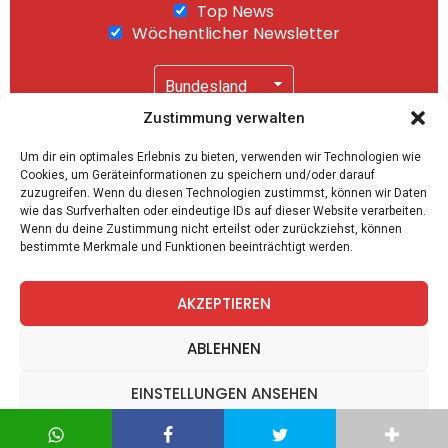
Top News
Wöchentlicher Newsletter
Zustimmung verwalten
Wir senden keinen Spam! Mit einem Klick auf
Um dir ein optimales Erlebnis zu bieten, verwenden wir Technologien wie
"Abonnieren" akzeptierst Du unsere
Cookies, um Geräteinformationen zu speichern und/oder darauf
Datenschutzerklärung
.
zuzugreifen. Wenn du diesen Technologien zustimmst, können wir Daten
wie das Surfverhalten oder eindeutige IDs auf dieser Website verarbeiten.
Wenn du deine Zustimmung nicht erteilst oder zurückziehst, können
bestimmte Merkmale und Funktionen beeinträchtigt werden.
AKZEPTIEREN
facebook
twitter
instagram
telegram
ABLEHNEN
EINSTELLUNGEN ANSEHEN
Spiele
Zitate
Kontakt
Datenschutz
Impressum
Datenschutz
Datenschutz
Impressum