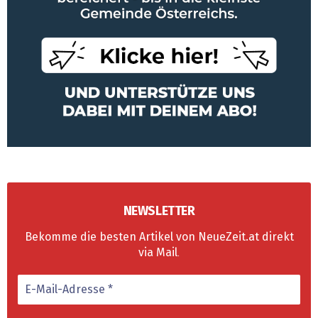
NEWSLETTER
Bekomme die besten Artikel von NeueZeit.at direkt
via Mail
.