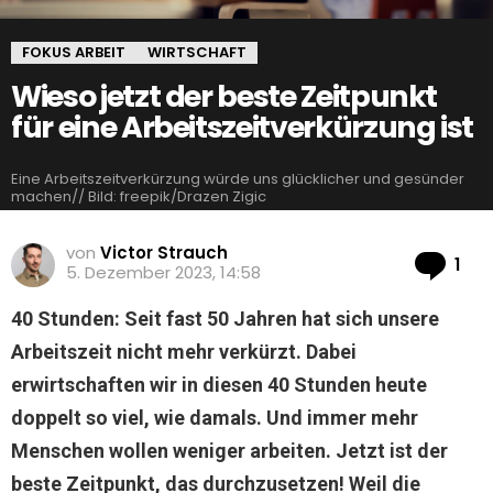
FOKUS ARBEIT
WIRTSCHAFT
Wieso jetzt der beste Zeitpunkt
für eine Arbeitszeitverkürzung ist
Eine Arbeitszeitverkürzung würde uns glücklicher und gesünder
machen// Bild: freepik/Drazen Zigic
von
Victor Strauch
Ko
1
5. Dezember 2023, 14:58
40 Stunden: Seit fast 50 Jahren hat sich unsere
Arbeitszeit nicht mehr verkürzt. Dabei
erwirtschaften wir in diesen 40 Stunden heute
doppelt so viel, wie damals. Und immer mehr
Menschen wollen weniger arbeiten. Jetzt ist der
beste Zeitpunkt, das durchzusetzen! Weil die