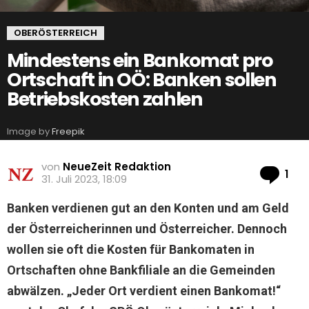
OBERÖSTERREICH
Mindestens ein Bankomat pro
Ortschaft in OÖ: Banken sollen
Betriebskosten zahlen
Image by
Freepik
von
NeueZeit Redaktion
Ko
1
31. Juli 2023, 18:09
Banken verdienen gut an den Konten und am Geld
der Österreicherinnen und Österreicher. Dennoch
wollen sie oft die Kosten für Bankomaten in
Ortschaften ohne Bankfiliale an die Gemeinden
abwälzen. „Jeder Ort verdient einen Bankomat!“