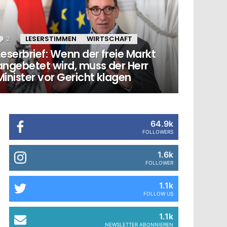
2
Kommentare
LESERSTIMMEN
WIRTSCHAFT
Leserbrief: Wenn der freie Markt
angebetet wird, muss der Herr
Minister vor Gericht klagen
64.9k
FOLLOWERS
1.6k
FOLLOWER
1.1k
FOLLOW US
1.1k
NEWSLETTER ABONNIEREN