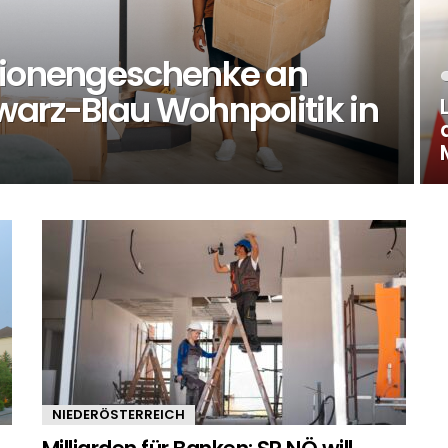
llionengeschenke an
warz-Blau Wohnpolitik in
NIEDERÖSTERREICH