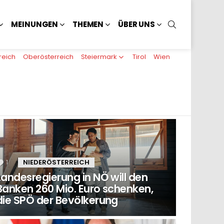
SUCHEN
MEINUNGEN
THEMEN
ÜBER UNS
reich
Oberösterreich
Steiermark
Tirol
Wien
1
Kommentar
NIEDERÖSTERREICH
Landesregierung in NÖ will den
Banken 260 Mio. Euro schenken,
die SPÖ der Bevölkerung