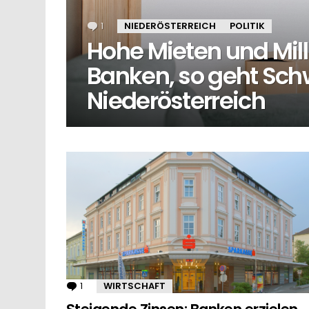
1
Kommentar
NIEDERÖSTERREICH
POLITIK
Hohe Mieten und Mi
Banken, so geht Sch
Niederösterreich
MORE
STORIES
1
Kommentar
WIRTSCHAFT