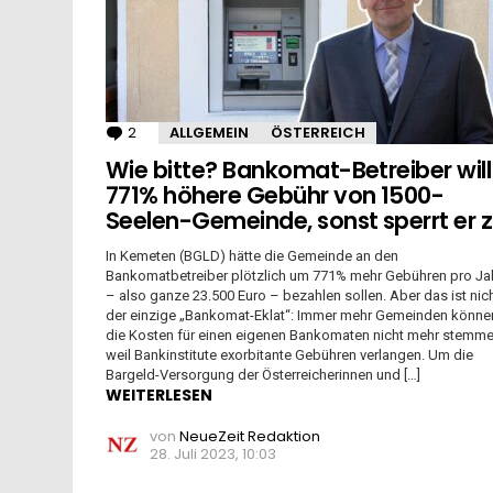
2
Kommentare
ALLGEMEIN
ÖSTERREICH
Wie bitte? Bankomat-Betreiber will
771% höhere Gebühr von 1500-
Seelen-Gemeinde, sonst sperrt er 
In Kemeten (BGLD) hätte die Gemeinde an den
Bankomatbetreiber plötzlich um 771% mehr Gebühren pro Ja
– also ganze 23.500 Euro – bezahlen sollen. Aber das ist nic
der einzige „Bankomat-Eklat“: Immer mehr Gemeinden könne
die Kosten für einen eigenen Bankomaten nicht mehr stemme
weil Bankinstitute exorbitante Gebühren verlangen. Um die
Bargeld-Versorgung der Österreicherinnen und […]
WEITERLESEN
von
NeueZeit Redaktion
28. Juli 2023, 10:03