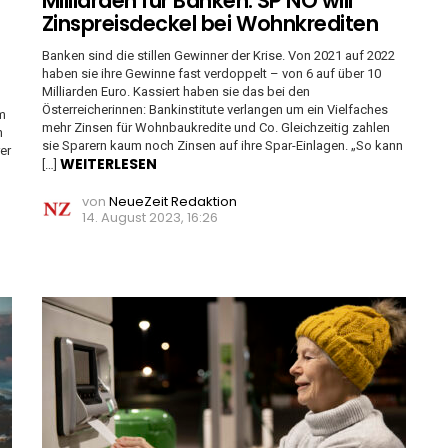
Milliarden für Banken: SP NÖ will
Zinspreisdeckel bei Wohnkrediten
Banken sind die stillen Gewinner der Krise. Von 2021 auf 2022
haben sie ihre Gewinne fast verdoppelt – von 6 auf über 10
Milliarden Euro. Kassiert haben sie das bei den
Österreicherinnen: Bankinstitute verlangen um ein Vielfaches
m
mehr Zinsen für Wohnbaukredite und Co. Gleichzeitig zahlen
n
sie Sparern kaum noch Zinsen auf ihre Spar-Einlagen. „So kann
er
WEITERLESEN
[…]
von
NeueZeit Redaktion
14. August 2023, 16:26