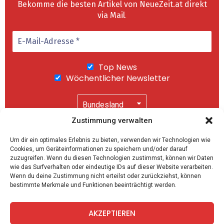
Bekomme die besten Artikel von NeueZeit.at direkt
via Mail
.
Top News
Wöchentlicher Newsletter
Zustimmung verwalten
Wir senden keinen Spam! Mit einem Klick auf
Um dir ein optimales Erlebnis zu bieten, verwenden wir Technologien wie
"Abonnieren" akzeptierst Du unsere
Cookies, um Geräteinformationen zu speichern und/oder darauf
Datenschutzerklärung
.
zuzugreifen. Wenn du diesen Technologien zustimmst, können wir Daten
wie das Surfverhalten oder eindeutige IDs auf dieser Website verarbeiten.
Wenn du deine Zustimmung nicht erteilst oder zurückziehst, können
bestimmte Merkmale und Funktionen beeinträchtigt werden.
AKZEPTIEREN