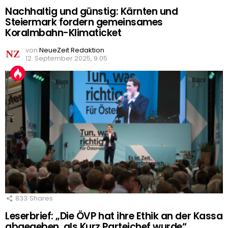
Nachhaltig und günstig: Kärnten und
Steiermark fordern gemeinsames
Koralmbahn-Klimaticket
von
NeueZeit Redaktion
12. September 2025, 9:05
833
Shares
Leserbrief: „Die ÖVP hat ihre Ethik an der Kassa
abgegeben, als Kurz Parteichef wurde“