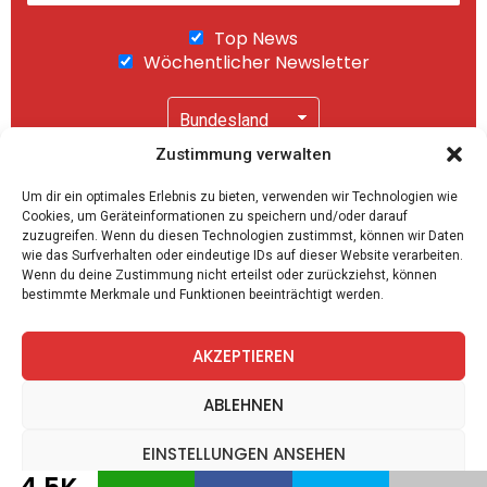
Top News
Wöchentlicher Newsletter
Zustimmung verwalten
Wir senden keinen Spam! Mit einem Klick auf
Um dir ein optimales Erlebnis zu bieten, verwenden wir Technologien wie
"Abonnieren" akzeptierst Du unsere
Cookies, um Geräteinformationen zu speichern und/oder darauf
Datenschutzerklärung
.
zuzugreifen. Wenn du diesen Technologien zustimmst, können wir Daten
wie das Surfverhalten oder eindeutige IDs auf dieser Website verarbeiten.
Wenn du deine Zustimmung nicht erteilst oder zurückziehst, können
bestimmte Merkmale und Funktionen beeinträchtigt werden.
AKZEPTIEREN
facebook
twitter
instagram
telegram
ABLEHNEN
EINSTELLUNGEN ANSEHEN