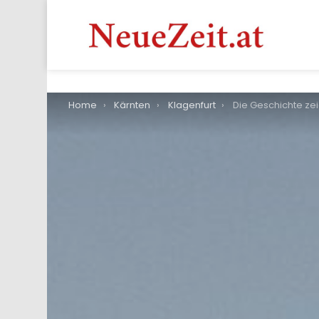
You are here:
Home
Kärnten
Klagenfurt
Die Geschichte zeigt: War der Flughafen Klagenfurt in öff