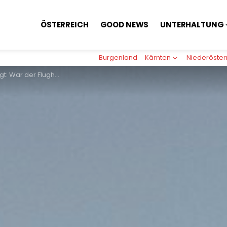
ÖSTERREICH
GOOD NEWS
UNTERHALTUNG
Burgenland
Kärnten
Niederöster
entlichem Besitz, kostete er Millionen an Steuergeld