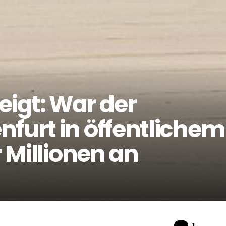
eigt: War der
nfurt in öffentlichem
r Millionen an
Komme