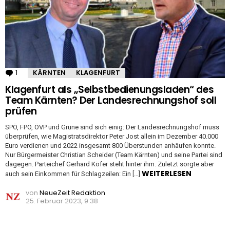
1
Kommentar
KÄRNTEN
KLAGENFURT
Klagenfurt als „Selbstbedienungsladen“ des
Team Kärnten? Der Landesrechnungshof soll
prüfen
SPÖ, FPÖ, ÖVP und Grüne sind sich einig: Der Landesrechnungshof muss
überprüfen, wie Magistratsdirektor Peter Jost allein im Dezember 40.000
Euro verdienen und 2022 insgesamt 800 Überstunden anhäufen konnte.
Nur Bürgermeister Christian Scheider (Team Kärnten) und seine Partei sind
dagegen. Parteichef Gerhard Köfer steht hinter ihm. Zuletzt sorgte aber
WEITERLESEN
auch sein Einkommen für Schlagzeilen: Ein […]
von
NeueZeit Redaktion
25. Februar 2023, 9:38