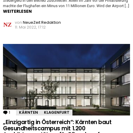
Steuergeld in den Betrieb zuschießen. Allein im Jahr vor der Privatisierung
machte der Flughafen ein Minus von 11 Millionen Euro. Wird der Airport […]
WEITERLESEN
von
NeueZeit Redaktion
11. Mai 2022, 17:12
1
Kommentar
KÄRNTEN
KLAGENFURT
„Einzigartig in Österreich“: Kärnten baut
Gesundheitscampus mit 1.200