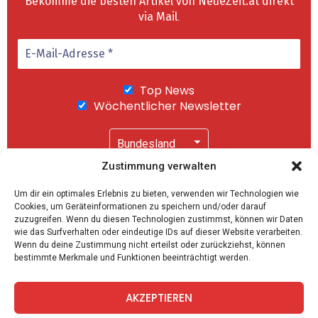
Bekomme die besten Artikel von NeueZeit.at direkt
via Mail
.
Top News
Wöchentlicher Newsletter
Zustimmung verwalten
Wir senden keinen Spam! Mit einem Klick auf
Um dir ein optimales Erlebnis zu bieten, verwenden wir Technologien wie
"Abonnieren" akzeptierst Du unsere
Cookies, um Geräteinformationen zu speichern und/oder darauf
Datenschutzerklärung
.
zuzugreifen. Wenn du diesen Technologien zustimmst, können wir Daten
wie das Surfverhalten oder eindeutige IDs auf dieser Website verarbeiten.
Wenn du deine Zustimmung nicht erteilst oder zurückziehst, können
bestimmte Merkmale und Funktionen beeinträchtigt werden.
AKZEPTIEREN