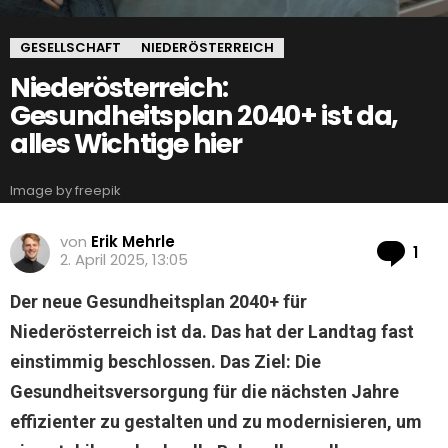
GESELLSCHAFT
NIEDERÖSTERREICH
Niederösterreich:
Gesundheitsplan 2040+ ist da,
alles Wichtige hier
Image by freepik
von
Erik Mehrle
Ko
1
2. April 2025, 13:05
Der neue Gesundheitsplan 2040+ für
Niederösterreich ist da. Das hat der Landtag fast
einstimmig beschlossen. Das Ziel: Die
Gesundheitsversorgung für die nächsten Jahre
effizienter zu gestalten und zu modernisieren, um