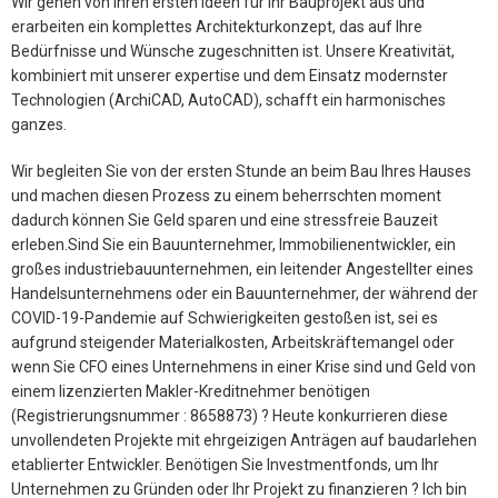
Wir gehen von Ihren ersten Ideen für Ihr Bauprojekt aus und
erarbeiten ein komplettes Architekturkonzept, das auf Ihre
Bedürfnisse und Wünsche zugeschnitten ist. Unsere Kreativität,
kombiniert mit unserer expertise und dem Einsatz modernster
Technologien (ArchiCAD, AutoCAD), schafft ein harmonisches
ganzes.
Wir begleiten Sie von der ersten Stunde an beim Bau Ihres Hauses
und machen diesen Prozess zu einem beherrschten moment
dadurch können Sie Geld sparen und eine stressfreie Bauzeit
erleben.Sind Sie ein Bauunternehmer, Immobilienentwickler, ein
großes industriebauunternehmen, ein leitender Angestellter eines
Handelsunternehmens oder ein Bauunternehmer, der während der
COVID-19-Pandemie auf Schwierigkeiten gestoßen ist, sei es
aufgrund steigender Materialkosten, Arbeitskräftemangel oder
wenn Sie CFO eines Unternehmens in einer Krise sind und Geld von
einem lizenzierten Makler-Kreditnehmer benötigen
(Registrierungsnummer : 8658873) ? Heute konkurrieren diese
unvollendeten Projekte mit ehrgeizigen Anträgen auf baudarlehen
etablierter Entwickler. Benötigen Sie Investmentfonds, um Ihr
Unternehmen zu Gründen oder Ihr Projekt zu finanzieren ? Ich bin