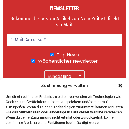
NEWSLETTER
Bekomme die besten Artikel von NeueZeit.at direkt
via Mail
.
Top News
Wöchentlicher Newsletter
Zustimmung verwalten
Wir senden keinen Spam! Mit einem Klick auf
Um dir ein optimales Erlebnis zu bieten, verwenden wir Technologien wie
"Abonnieren" akzeptierst Du unsere
Cookies, um Geräteinformationen zu speichern und/oder darauf
Datenschutzerklärung
.
zuzugreifen. Wenn du diesen Technologien zustimmst, können wir Daten
wie das Surfverhalten oder eindeutige IDs auf dieser Website verarbeiten.
Wenn du deine Zustimmung nicht erteilst oder zurückziehst, können
bestimmte Merkmale und Funktionen beeinträchtigt werden.