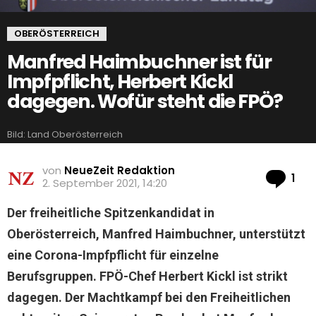
OBERÖSTERREICH
Manfred Haimbuchner ist für
Impfpflicht, Herbert Kickl
dagegen. Wofür steht die FPÖ?
Bild: Land Oberösterreich
von
NeueZeit Redaktion
Ko
1
2. September 2021, 14:20
Der freiheitliche Spitzenkandidat in
Oberösterreich, Manfred Haimbuchner, unterstützt
eine Corona-Impfpflicht für einzelne
Berufsgruppen. FPÖ-Chef Herbert Kickl ist strikt
dagegen.
Der Machtkampf bei den Freiheitlichen