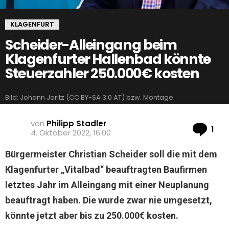
KLAGENFURT
Scheider-Alleingang beim
Klagenfurter Hallenbad könnte
Steuerzahler 250.000€ kosten
Bild: Johann Jaritz (CC BY-SA 3.0 AT) bzw. Montage
von
Philipp Stadler
Ko
1
4. Oktober 2022, 16:00
Bürgermeister Christian Scheider soll die mit dem
Klagenfurter „Vitalbad“ beauftragten Baufirmen
letztes Jahr im Alleingang mit einer Neuplanung
beauftragt haben. Die wurde zwar nie umgesetzt,
könnte jetzt aber bis zu 250.000€ kosten.