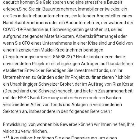
dadurch können Sie Geld sparen und eine stressfreie Bauzeit
erleben.Sind Sie ein Bauunternehmer, Immobilienentwickler, ein
großes industriebauunternehmen, ein leitender Angestellter eines
Handelsunternehmens oder ein Bauunternehmer, der während der
COVID-19-Pandemie auf Schwierigkeiten gestoßen ist, sei es
aufgrund steigender Materialkosten, Arbeitskräftemangel oder
wenn Sie CFO eines Unternehmens in einer Krise sind und Geld von
einem lizenzierten Makler-Kreditnehmer benötigen
(Registrierungsnummer : 8658873) ? Heute konkurrieren diese
unvollendeten Projekte mit ehrgeizigen Anträgen auf baudarlehen
etablierter Entwickler. Benötigen Sie Investmentfonds, um Ihr
Unternehmen zu Gründen oder Ihr Projekt zu finanzieren ? Ich bin
ein Unabhängiger Schweizer Broker, der im Auftrag von Riza Kosar
(Deutschland und Schweiz) handelt, und biete in Zusammenarbeit
mit der HSBC Bank Germany und mehreren anderen Banken
verschiedene Arten von fonds und Anlagen in verschiedenen
Sektoren an, insbesondere in den folgenden Bereichen :
Entwicklung: von wohnen bis Gewerbe können wir Ihnen helfen, Ihre
vision zu verwirklichen.
*** Akquisition: benötigen Sie eine Finanzierung, um einen