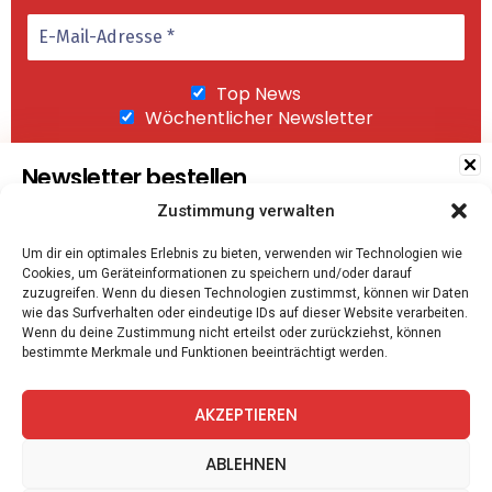
Top News
Wöchentlicher Newsletter
Newsletter bestellen
Zustimmung verwalten
Wir senden keinen Spam! Mit einem Klick auf
Um dir ein optimales Erlebnis zu bieten, verwenden wir Technologien wie
"Abonnieren" akzeptierst Du unsere
Cookies, um Geräteinformationen zu speichern und/oder darauf
Datenschutzerklärung
.
Top News
zuzugreifen. Wenn du diesen Technologien zustimmst, können wir Daten
wie das Surfverhalten oder eindeutige IDs auf dieser Website verarbeiten.
Wöchentlicher Newsletter
Wenn du deine Zustimmung nicht erteilst oder zurückziehst, können
bestimmte Merkmale und Funktionen beeinträchtigt werden.
AKZEPTIEREN
Mit dem Klick auf "Abonnieren" bestätigen Sie die
Datenschutzrichtlinien
.
facebook
twitter
instagram
telegram
ABLEHNEN