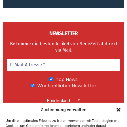
NEWSLETTER
Bekomme die besten Artikel von NeueZeit.at direkt
via Mail
.
Top News
Wöchentlicher Newsletter
Zustimmung verwalten
Wir senden keinen Spam! Mit einem Klick auf
Um dir ein optimales Erlebnis zu bieten, verwenden wir Technologien wie
"Abonnieren" akzeptierst Du unsere
Cookies, um Geräteinformationen zu speichern und/oder darauf