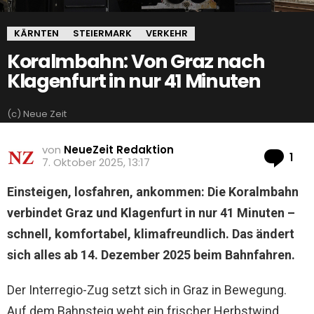
KÄRNTEN
STEIERMARK
VERKEHR
Koralmbahn: Von Graz nach
Klagenfurt in nur 41 Minuten
(c) Neue Zeit
von
NeueZeit Redaktion
Ko
1
7. Oktober 2025, 13:17
Einsteigen, losfahren, ankommen: Die Koralmbahn
verbindet Graz und Klagenfurt in nur 41 Minuten –
schnell, komfortabel, klimafreundlich. Das ändert
sich alles ab 14. Dezember 2025 beim Bahnfahren.
Der Interregio-Zug setzt sich in Graz in Bewegung.
Auf dem Bahnsteig weht ein frischer Herbstwind,