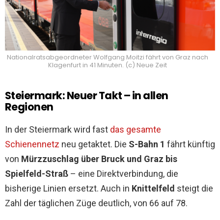
Nationalratsabgeordneter Wolfgang Moitzi fährt von Graz nach
Klagenfurt in 41 Minuten. (c) Neue Zeit
Steiermark: Neuer Takt – in allen
Regionen
In der Steiermark wird fast
das gesamte
Schienennetz
neu getaktet. Die
S-Bahn 1
fährt künftig
von
Mürzzuschlag über Bruck und Graz bis
Spielfeld-Straß
– eine Direktverbindung, die
bisherige Linien ersetzt. Auch in
Knittelfeld
steigt die
Zahl der täglichen Züge deutlich, von 66 auf 78.