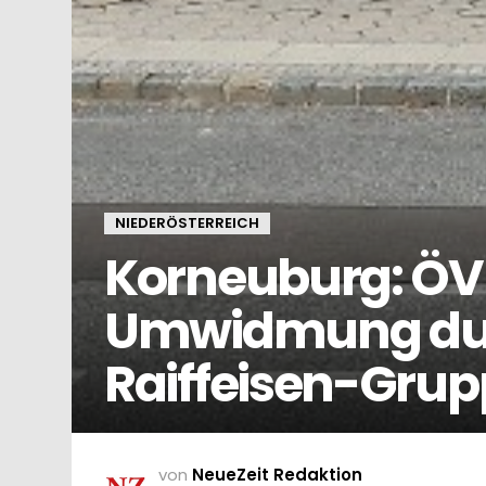
NIEDERÖSTERREICH
Korneuburg: ÖVP
Umwidmung durc
Raiffeisen-Grupp
von
NeueZeit Redaktion