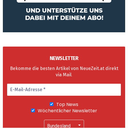
NEWSLETTER
Bekomme die besten Artikel von NeueZeit.at direkt
via Mail
.
Top News
Wöchentlicher Newsletter