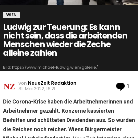
WIEN
Ludwig zur Teuerung: Es kann
nicht sein, dass die arbeitenden
Menschen wieder die Zeche
alleine zahlen
Bild: https://www.michael-ludwig.wien/galerie/
von
NeueZeit Redaktion
Ko
1
31. Mai 2022, 16:21
Die Corona-Krise haben die Arbeitnehmerinnen und
Arbeitnehmer gezahlt. Konzerne kassierten
Beihilfen und schütteten Dividenden aus. So wurden
die Reichen noch reicher. Wiens Bürgermeister