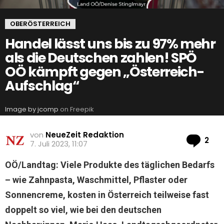
OBERÖSTERREICH
Handel lässt uns bis zu 97% mehr
als die Deutschen zahlen! SPÖ
OÖ kämpft gegen „Österreich-
Aufschlag“
Image by jcomp
on Freepik
von
NeueZeit Redaktion
Ko
2
7. Juli 2023, 11:07
OÖ/Landtag: Viele Produkte des täglichen Bedarfs
– wie Zahnpasta, Waschmittel, Pflaster oder
Sonnencreme, kosten in Österreich teilweise fast
doppelt so viel, wie bei den deutschen