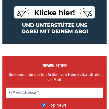
NEWSLETTER
Bekomme die besten Artikel von NeueZeit.at direkt
via Mail
.
Top News