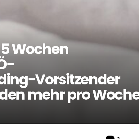
t 5 Wochen
Ö-
ding-Vorsitzender
unden mehr pro Woch
Komme