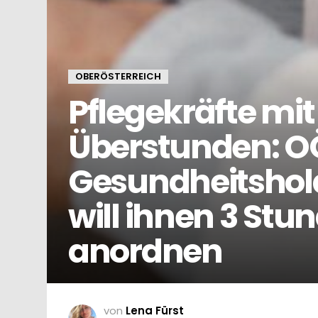
OBERÖSTERREICH
Pflegekräfte mi
Überstunden: O
Gesundheitshol
will ihnen 3 St
anordnen
von
Lena Fürst