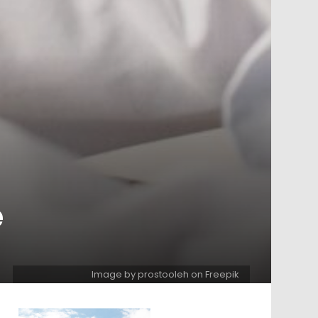
e
Image by prostooleh on Freepik
ntare