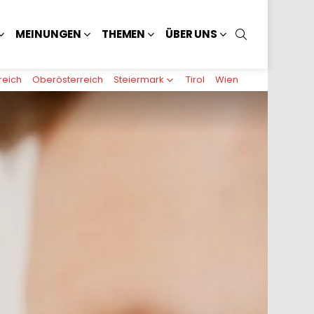
SUCHEN
MEINUNGEN
THEMEN
ÜBER UNS
reich
Oberösterreich
Steiermark
Tirol
Wien