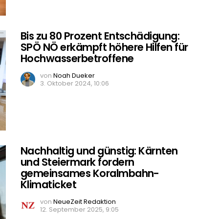
Bis zu 80 Prozent Entschädigung:
SPÖ NÖ erkämpft höhere Hilfen für
Hochwasserbetroffene
von
Noah Dueker
3. Oktober 2024, 10:06
Nachhaltig und günstig: Kärnten
und Steiermark fordern
gemeinsames Koralmbahn-
Klimaticket
von
NeueZeit Redaktion
12. September 2025, 9:05