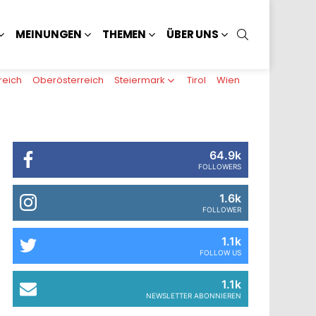
SUCHEN
MEINUNGEN
THEMEN
ÜBER UNS
reich
Oberösterreich
Steiermark
Tirol
Wien
64.9k
FOLLOWERS
1.6k
FOLLOWER
1.1k
FOLLOW US
1.1k
NEWSLETTER ABONNIEREN