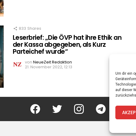
833
Shares
Leserbrief: „Die ÖVP hat ihre Ethik an
der Kassa abgegeben, als Kurz
Parteichef wurde“
von
NeueZeit Redaktion
21. November 2022, 12:13
Um dir ein 
Geräteinfor
Technologie
auf dieser 
zurückziehs
facebook
twitter
instagram
telegram
AKZEP
Spi