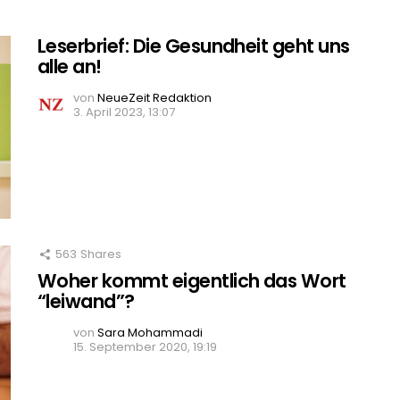
Leserbrief: Die Gesundheit geht uns
alle an!
von
NeueZeit Redaktion
3. April 2023, 13:07
563
Shares
Woher kommt eigentlich das Wort
“leiwand”?
von
Sara Mohammadi
15. September 2020, 19:19