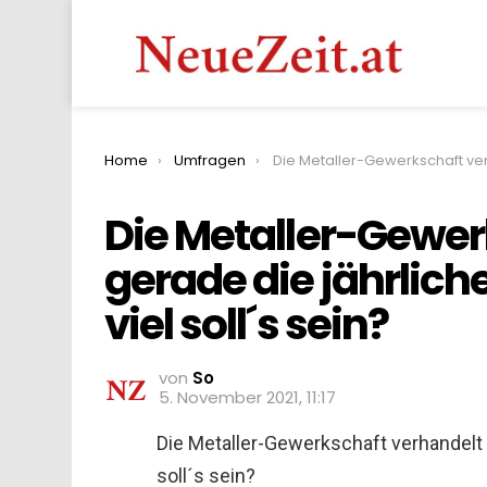
You are here:
Home
Umfragen
Die Metaller-Gewerkschaft verhandelt gerade die jährliche Lohn-Erhöhung. Wie vi
Die Metaller-Gewer
gerade die jährlic
viel soll´s sein?
von
So
5. November 2021, 11:17
Die Metaller-Gewerkschaft verhandelt 
soll´s sein?