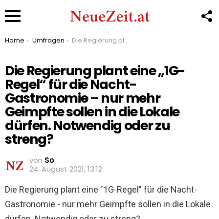
F
U
Menu
You are here:
Home
Umfragen
Die Regierung plant eine „1G-Regel“ für die Nacht-Gastronomie – nur mehr Geimpfte sollen in die Lokale dürfen. Notwendig oder zu streng?
Die Regierung plant eine „1G-
Regel“ für die Nacht-
Gastronomie – nur mehr
Geimpfte sollen in die Lokale
dürfen. Notwendig oder zu
streng?
von
So
24. August 2021, 13:12
Die Regierung plant eine "1G-Regel" für die Nacht-
Gastronomie - nur mehr Geimpfte sollen in die Lokale
dürfen. Notwendig oder zu streng?