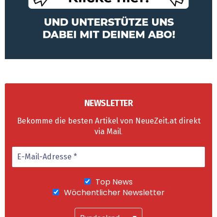
NEWSLETTER
Bekomme die besten Artikel von NeueZeit.at direkt
via Mail
.
Top News
Wöchentlicher Newsletter