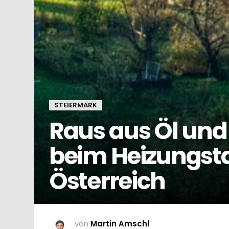
STEIERMARK
Raus aus Öl und
beim Heizungstau
Österreich
von
Martin Amschl