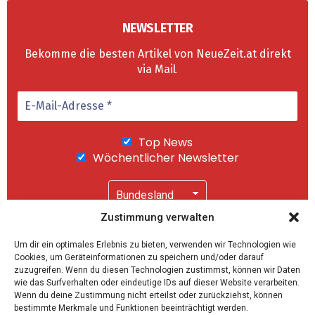
NEWSLETTER
Bekomme die besten Artikel von NeueZeit.at direkt
via Mail
.
Top News
Wöchentlicher Newsletter
Zustimmung verwalten
Wir senden keinen Spam! Mit einem Klick auf
Um dir ein optimales Erlebnis zu bieten, verwenden wir Technologien wie
"Abonnieren" akzeptierst Du unsere
Cookies, um Geräteinformationen zu speichern und/oder darauf
Datenschutzerklärung
.
zuzugreifen. Wenn du diesen Technologien zustimmst, können wir Daten
wie das Surfverhalten oder eindeutige IDs auf dieser Website verarbeiten.
Wenn du deine Zustimmung nicht erteilst oder zurückziehst, können
bestimmte Merkmale und Funktionen beeinträchtigt werden.