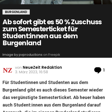
BURGENLAND
Ab sofort gibt es 50 % Zuschuss
zum Semesterticket für
Student:innen aus dem
Burgenland
Image by pvproductions
on Freepik
von
NeueZeit Redaktion
Ko
1
3. März 2023, 16:58
Für Studentinnen und Studenten aus dem
Burgenland gibt es auch dieses Semester wieder
das vergünstigte Semesterticket. Ab heuer haben
auch Student:innen aus dem Burgenland darauf